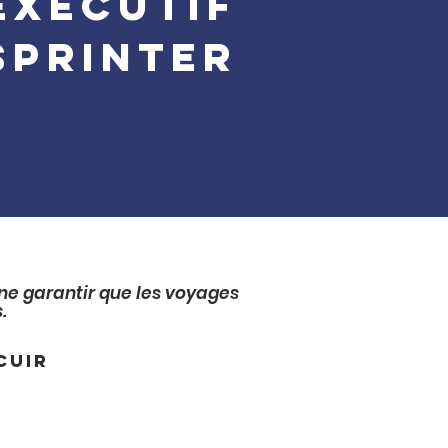
exécutif
Sprinter
ne garantir que les voyages
s.
cuir