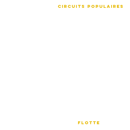
Circuits populaires
LA Grand Tour
Visite de Los
Angeles
Littoral de Los Angeles
Visiter
Visite de Los Angeles à
San Diego
Visite de Los Angeles
au comté d'Orange
LA à Las Vegas
FLOTTE