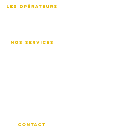
LES OPÉRATEURS
Ressources de
l'opérateur
NOS SERVICES
Voyages et vacances
Voyages d'affaires et de
célébrités
Chartes de groupe privé
Personnalisez votre
itinéraire
contact