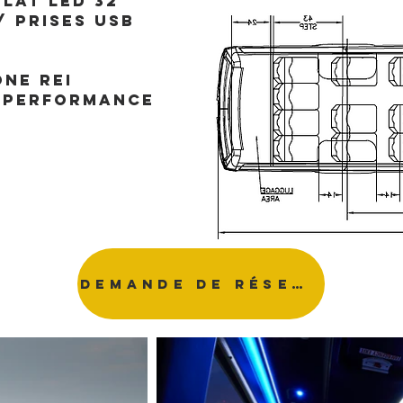
lat LED 32"
/ Prises USB
ne REI
e performance
demande de réservation