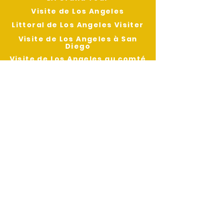
Visite de Los Angeles
Littoral de Los Angeles
Visiter
Visite de Los Angeles à San
Diego
Visite de Los Angeles au comté
d'Orange
LA à Las Vegas
FLOTTE
Sprinteur exécutif
Exécutif Jet Sprinter
Passager intermédiaire
Bus de luxe 32 passagers
LES OPÉRATEURS
Ressources de l'opérateur