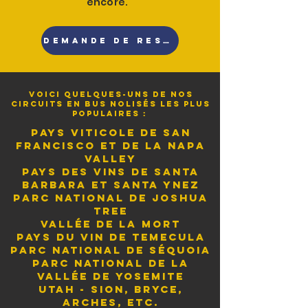
encore.
DEMANDE DE RESERVATION
Voici quelques-uns de nos
circuits en bus nolisés les plus
populaires :
Pays viticole de San
Francisco et de la Napa
Valley
Pays des vins de Santa
Barbara et Santa Ynez
Parc national de Joshua
Tree
Vallée de la Mort
Pays du vin de Temecula
Parc National de Séquoia
Parc national de la
vallée de Yosemite
Utah - Sion, Bryce,
Arches, etc.