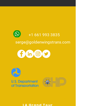
GOLDEN WINGS
TRANSPORT
+1 661 993 3835
serge@goldenwingstrans.com
Circuits populaires
LA Grand Tour