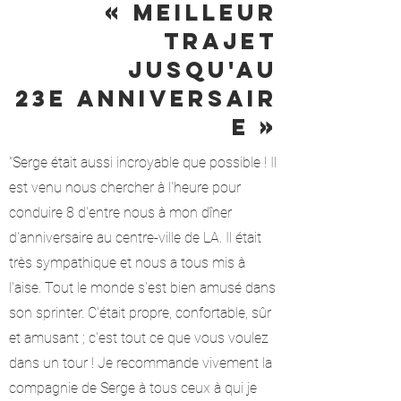
«
Meilleur
trajet
jusqu'au
23e anniversair
e »
"Serge était aussi incroyable que possible ! Il
est venu nous chercher à l'heure pour
conduire 8 d'entre nous à mon dîner
d'anniversaire au centre-ville de LA. Il était
très sympathique et nous a tous mis à
l'aise. Tout le monde s'est bien amusé dans
son sprinter. C'était propre, confortable, sûr
et amusant ; c'est tout ce que vous voulez
dans un tour ! Je recommande vivement la
compagnie de Serge à tous ceux à qui je