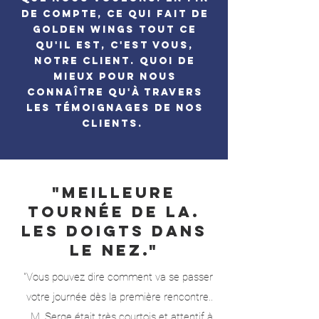
de compte, ce qui fait de
Golden Wings tout ce
qu'il est, c'est vous,
notre client. Quoi de
mieux pour nous
connaître qu'à travers
les témoignages de nos
clients.
"Meilleure
tournée de LA.
Les doigts dans
le nez."
"Vous pouvez dire comment va se passer
votre journée dès la première rencontre..
M. Serge était très courtois et attentif à