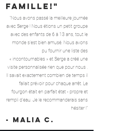
famille!"
"Nous avons passé la meilleure journée
avec Serge ! Nous étions un petit groupe
avec des enfants de 6 à 13 ans, tout le
monde s'est bien amusé. Nous avons
pu fournir une liste des
« incontournables » et Serge a créé une
visite personnalisée rien que pour nous .
Il savait exactement combien de temps il
fallait prévoir pour chaque arrêt. Le
fourgon était en parfait état - propre et
rempli d'eau. Je le recommanderais sans
hésiter !"
- Malia C.