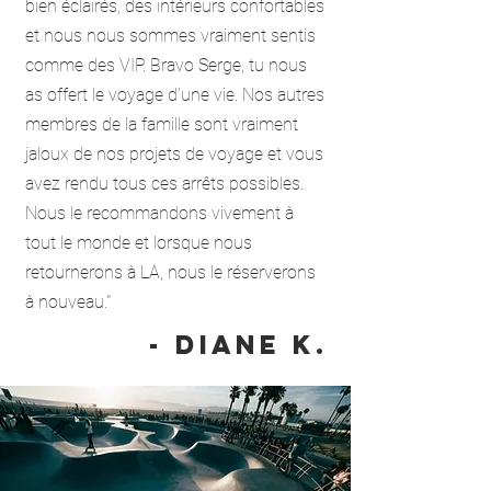
bien éclairés, des intérieurs confortables
et nous nous sommes vraiment sentis
comme des VIP. Bravo Serge, tu nous
as offert le voyage d'une vie. Nos autres
membres de la famille sont vraiment
jaloux de nos projets de voyage et vous
avez rendu tous ces arrêts possibles.
Nous le recommandons vivement à
tout le monde et lorsque nous
retournerons à LA, nous le réserverons
à nouveau."
- Diane K.