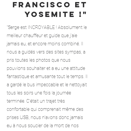
Francisco et
Yosemite !"
"Serge est INCROYABLE ! Absolument le
meilleur chauffeur et guide que j'aie
jamais eu, et encore moins combiné. Il
nous a guidés vers des sites sympas, a
pris toutes les photos que nous
pouvions souhaiter et a eu une attitude
fantastique et amusante tout le temps. Il
a gardé le bus impeccable et le nettoyait
tous les soirs une fois la journée
terminée. C'était un trajet très
confortable qui comprenait même des
prises USB, nous n'avons donc jamais
eu à nous soucier de la mort de nos