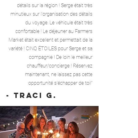
détails sur la région ! Serge était très
minutieux sur l'organisation des détails
du voyage. Le véhicule était très
confortable ! Le déjeuner au Farmers
Market était excellent et permettait de la
variété ! CINQ ÉTOILES pour Serge et sa
compagnie ! De loin le meilleur
chauffeur/concierge ! Réservez
maintenant, ne laissez pas cette
opportunité s'échapper de toi!"
- Traci g.