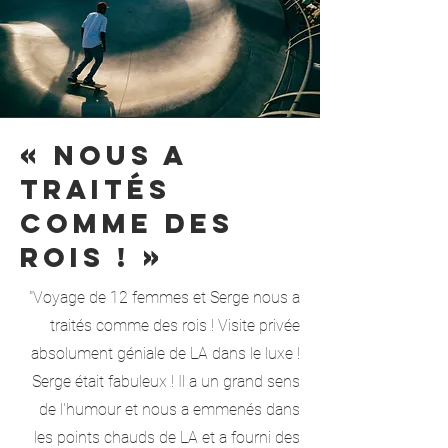
« Nous a
traités
comme des
rois ! »
"Voyage de 12 femmes et Serge nous a
traités comme des rois ! Visite privée
absolument géniale de LA dans le luxe !
Serge était fabuleux ! Il a un grand sens
de l'humour et nous a emmenés dans
les points chauds de LA et a fourni des