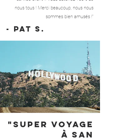
nous tous ! Merci beaucoup, nous nous
sommes bien amusés !"
- Pat S.
"Super voyage
à San