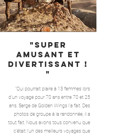
"Super
amusant et
divertissant !
"
"Qui pourrait plaire à 13 femmes lors
d'un voyage pour 70 ans entre 70 et 25
ans. Serge de Golden Wings l'a fait. Des
photos de groupe à la randonnée, il a
tout fait. Nous avons tous convenu que
c'était l'un des meilleurs voyages que